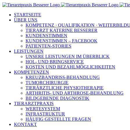
Zum
Inhalt
STARTSEITE
springen
ÜBER UNS
KOMPETENZ · QUALIFIKATION · WEITERBILD
TIERARZT KATERINE BESSERER
KUNDENSTIMMEN
KUNDENSTIMMEN – FACEBOOK
PATIENTEN-STORIES
LEISTUNGEN
UNSERE LEISTUNGEN IM ÜBERBLICK
HOL- UND BRINGSERVICE
KOSTEN UND BEZAHLMÖGLICHKEITEN
KOMPETENZEN
KREUZBANDRISS-BEHANDLUNG
TUMORCHIRURGIE
TIERÄRZTLICHE PHYSIOTHERAPIE
ARTHRITIS- UND ARTHROSE-BEHANDLUNG
BILDGEBENDE DIAGNOSTIK
TIERARZTPRAXIS
WERTESYSTEM
INFRASTRUKTUR
HÄUFIG GESTELLTE FRAGEN
KONTAKT