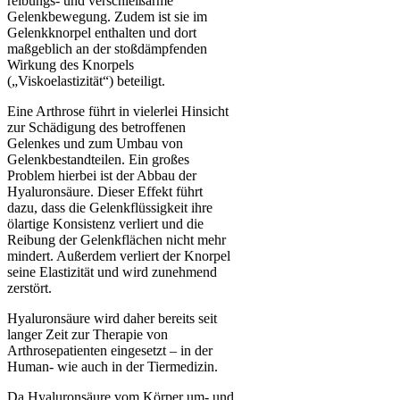
reibungs- und verschleißarme
Gelenkbewegung. Zudem ist sie im
Gelenkknorpel enthalten und dort
maßgeblich an der stoßdämpfenden
Wirkung des Knorpels
(„Viskoelastizität“) beteiligt.
Eine Arthrose führt in vielerlei Hinsicht
zur Schädigung des betroffenen
Gelenkes und zum Umbau von
Gelenkbestandteilen. Ein großes
Problem hierbei ist der Abbau der
Hyaluronsäure. Dieser Effekt führt
dazu, dass die Gelenkflüssigkeit ihre
ölartige Konsistenz verliert und die
Reibung der Gelenkflächen nicht mehr
mindert. Außerdem verliert der Knorpel
seine Elastizität und wird zunehmend
zerstört.
Hyaluronsäure wird daher bereits seit
langer Zeit zur Therapie von
Arthrosepatienten eingesetzt – in der
Human- wie auch in der Tiermedizin.
Da Hyaluronsäure vom Körper um- und