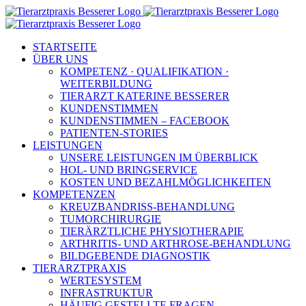
Zum
Inhalt
springen
STARTSEITE
ÜBER UNS
KOMPETENZ · QUALIFIKATION ·
WEITERBILDUNG
TIERARZT KATERINE BESSERER
KUNDENSTIMMEN
KUNDENSTIMMEN – FACEBOOK
PATIENTEN-STORIES
LEISTUNGEN
UNSERE LEISTUNGEN IM ÜBERBLICK
HOL- UND BRINGSERVICE
KOSTEN UND BEZAHLMÖGLICHKEITEN
KOMPETENZEN
KREUZBANDRISS-BEHANDLUNG
TUMORCHIRURGIE
TIERÄRZTLICHE PHYSIOTHERAPIE
ARTHRITIS- UND ARTHROSE-BEHANDLUNG
BILDGEBENDE DIAGNOSTIK
TIERARZTPRAXIS
WERTESYSTEM
INFRASTRUKTUR
HÄUFIG GESTELLTE FRAGEN